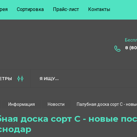
рея
Сортировка
Прайс-лист
Контакты
Бесп
8 (8
ЕТРЫ
Информация
Новости
Палубная доска сорт С - нов
ная доска сорт С - новые по
снодар