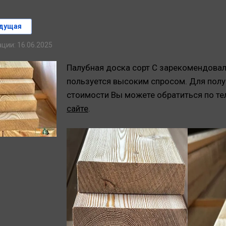
дущая
ции: 16.06.2025
Палубная доска сорт С зарекомендовала
пользуется высоким спросом. Для полу
стоимости Вы можете обратиться по т
сайте
.