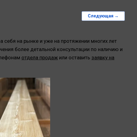
Следующая →
 себя на рынке и уже на протяжении многих лет
чения более детальной консультации по наличию и
елефонам
отдела продаж
или оставить
заявку на