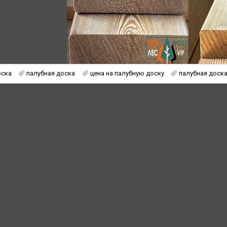
оска
палубная доска
цена на палубную доску
палубная доска