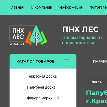
Главная
О компании
Информация
Фотогале
ПНХ ЛЕС
Пиломатериалы от
производителя
КАТАЛОГ ТОВАРОВ
ПАРАМ
Террасная доска
Главная
Палубная доска
Палуб
Фанера марки ФК
г.Кра