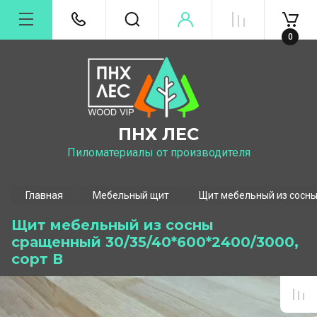
0
ПНХ ЛЕС
Пиломатериалы от производителя
Главная
Мебельный щит
Щит мебельный из сосн
Щит мебельный из сосны
сращенный 30/35/40*600*2400/3000,
сорт В