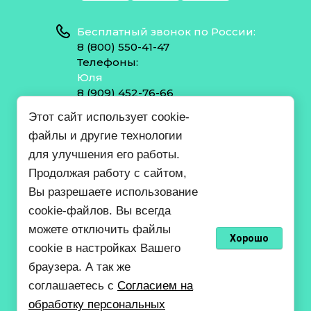
Бесплатный звонок по России:
8 (800) 550-41-47
Телефоны:
Юля
8 (909) 452-76-66
Юля
Этот сайт использует cookie-
8 (909) 452-76-54
файлы и другие технологии
Валерий
8 (918) 663-26-95
для улучшения его работы.
Николай
Продолжая работу с сайтом,
8 (988) 966-96-58
Вы разрешаете использование
cookie-файлов. Вы всегда
pnh23-sklad@mail.ru
можете отключить файлы
Хорошо
cookie в настройках Вашего
ПНХ ЛЕС
браузера. А так же
Согласие на обработку персональных данных
соглашаетесь с
Согласием на
Политика конфиденциальности
обработку персональных