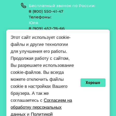
Бесплатный звонок по России:
8 (800) 550-41-47
Телефоны:
Юля
8 (909) 452-76-66
Юля
Этот сайт использует cookie-
8 (909) 452-76-54
файлы и другие технологии
Валерий
8 (918) 663-26-95
для улучшения его работы.
Николай
Продолжая работу с сайтом,
8 (988) 966-96-58
Вы разрешаете использование
cookie-файлов. Вы всегда
pnh23-sklad@mail.ru
можете отключить файлы
Хорошо
cookie в настройках Вашего
ПНХ ЛЕС
браузера. А так же
Согласие на обработку персональных данных
соглашаетесь с
Согласием на
Политика конфиденциальности
обработку персональных
© 2022 - 2026
данных
и
Политикой