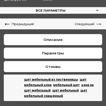
ВСЕ ПАРАМЕТРЫ
Предыдущий
Следующий
Описание
Параметры
Отзывы
щит мебельный из лиственницы
,
щит
мебельный цена
,
мебельный щит
,
цена на
теги:
щит мебельный
,
щит мебельный
,
щит
мебельный сращенный