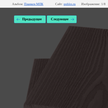
Альбом:
Планкен МПК
Сайт:
pnhles.ru
Изображение: 1/8
Предыдущее
Следующее